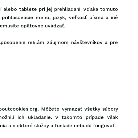
 alebo tablete pri jej prehliadaní. Vďaka tomuto
 prihlasovacie meno, jazyk, veľkosť písma a iné
k nemusíte opätovne uvádzať.
rispôsobenie reklám záujmom návštevníkov a pre
aboutcookies.org. Môžete vymazať všetky súbory
ožnili ich ukladanie. V takomto prípade však
ia a niektoré služby a funkcie nebudú fungovať.