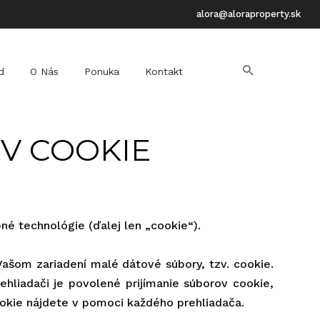
alora@aloraproperty.sk
d
O Nás
Ponuka
Kontakt
V COOKIE
né technológie (ďalej len „cookie“).
Vašom zariadení malé dátové súbory, tzv. cookie.
ehliadači je povolené prijímanie súborov cookie,
ookie nájdete v pomoci každého prehliadača.