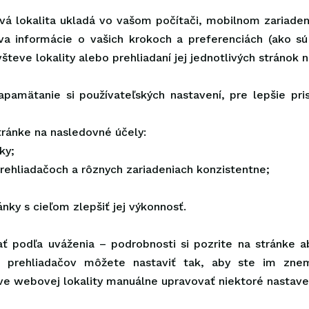
á lokalita ukladá vo vašom počítači, mobilnom zariadení
va informácie o vašich krokoch a preferenciách (ako sú
všteve lokality alebo prehliadaní jej jednotlivých stráno
apamätanie si používateľských nastavení, pre lepšie p
tránke na nasledovné účely:
ky;
prehliadačoch a rôznych zariadeniach konzistentne;
ánky s cieľom zlepšiť jej výkonnosť.
 podľa uváženia – podrobnosti si pozrite na stránke 
 prehliadačov môžete nastaviť tak, aby ste im znem
e webovej lokality manuálne upravovať niektoré nastaven