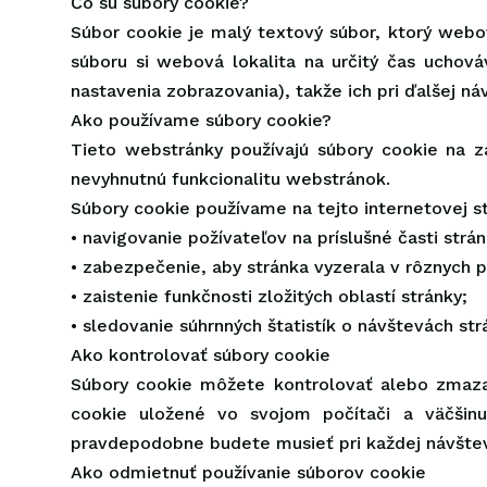
Čo sú súbory cookie?
Súbor cookie je malý textový súbor, ktorý webov
súboru si webová lokalita na určitý čas uchová
nastavenia zobrazovania), takže ich pri ďalšej ná
Ako používame súbory cookie?
Tieto webstránky používajú súbory cookie na z
nevyhnutnú funkcionalitu webstránok.
Súbory cookie používame na tejto internetovej s
• navigovanie požívateľov na príslušné časti strán
• zabezpečenie, aby stránka vyzerala v rôznych 
• zaistenie funkčnosti zložitých oblastí stránky;
• sledovanie súhrnných štatistík o návštevách str
Ako kontrolovať súbory cookie
Súbory cookie môžete kontrolovať alebo zmazať
cookie uložené vo svojom počítači a väčšinu
pravdepodobne budete musieť pri každej návštev
Ako odmietnuť používanie súborov cookie