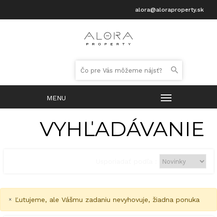
alora@aloraproperty.sk
VYHĽADÁVANIE
Usporiadať podľa :
×
Ľutujeme, ale Vášmu zadaniu nevyhovuje, žiadna ponuka