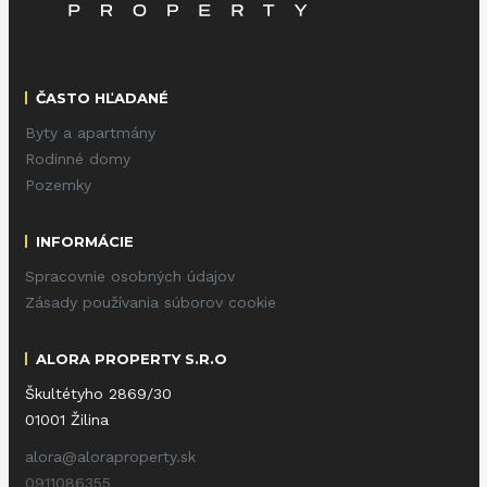
ČASTO HĽADANÉ
Byty a apartmány
Rodinné domy
Pozemky
INFORMÁCIE
Spracovnie osobných údajov
Zásady používania súborov cookie
ALORA PROPERTY S.R.O
Škultétyho 2869/30
01001 Žilina
alora@aloraproperty.sk
0911086355