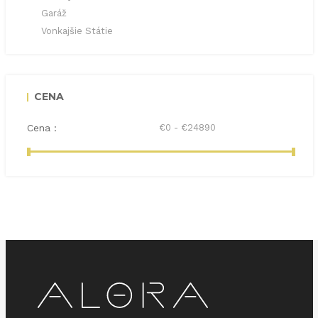
Garáž
Vonkajšie Státie
CENA